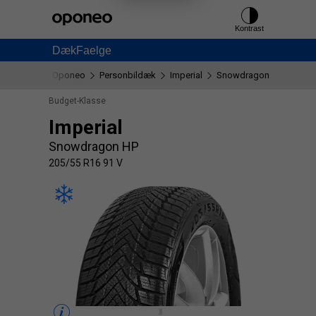
Ctrl
M
Kontrast
Dæk
Faelge
Oponeo
Personbildæk
Imperial
Snowdragon HP
205/
Budget-Klasse
Imperial
Snowdragon HP
205/55 R16 91 V