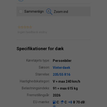
Sammenlign
Zoom ind
Ingen feedback endnu.
Specifikationer for dæk
Køretøjets type:
Personbiler
Sæson:
Vinterdaek
Størrelse:
205/55 R16
Hastighedskategori:
V
= max 240 km/h
Belastningsindeks:
91
= max 615 kg
Fremstillingsår:
2026
EU-mærke:
C
C
B
70 dB