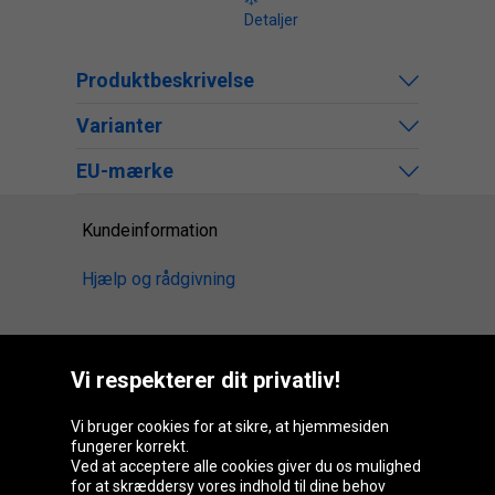
Detaljer
Produktbeskrivelse
Varianter
EU-mærke
Kundeinformation
Hjælp og rådgivning
Vi respekterer dit privatliv!
Oponeo-gruppen
Vi bruger cookies for at sikre, at hjemmesiden
fungerer korrekt.
Ved at acceptere alle cookies giver du os mulighed
Belgique
Česká
Deutschland
Éire
for at skræddersy vores indhold til dine behov