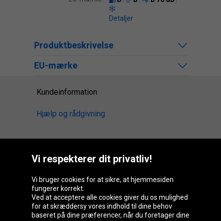
Detaljer
Produktbeskrivelse
EU-mærke
Kundeinformation
Hjælp og rådgivning
Vi respekterer dit privatliv!
Oponeo-gruppen
Vi bruger cookies for at sikre, at hjemmesiden
fungerer korrekt.
Ved at acceptere alle cookies giver du os mulighed
Belgique
Česká
Deutschland
Éire
for at skræddersy vores indhold til dine behov
republika
baseret på dine præferencer, når du foretager dine