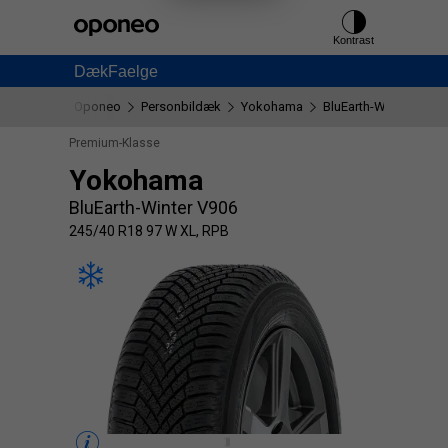
Ctrl
M
Kontrast
Dæk
Faelge
Oponeo
Personbildæk
Yokohama
BluEarth-Winter V906
Premium-Klasse
Yokohama
BluEarth-Winter V906
245/40 R18 97 W XL, RPB