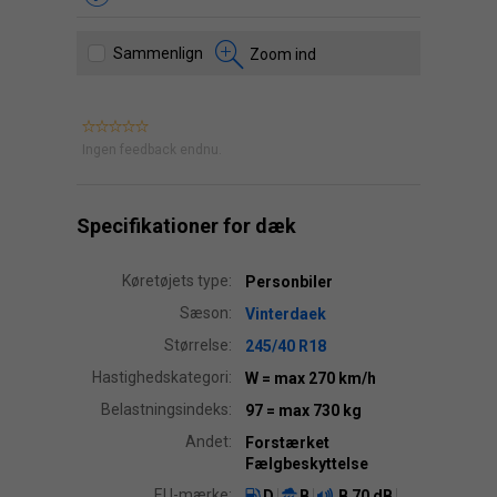
Sammenlign
Zoom ind
Ingen feedback endnu.
Specifikationer for dæk
Køretøjets type:
Personbiler
Sæson:
Vinterdaek
Størrelse:
245/40 R18
Hastighedskategori:
W
= max 270 km/h
Belastningsindeks:
97
= max 730 kg
Andet:
Forstærket
Fælgbeskyttelse
EU-mærke:
D
B
B
70 dB