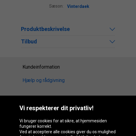
Sæson:
Vinterdaek
Produktbeskrivelse
Tilbud
Kundeinformation
Hjælp og rådgivning
Vi respekterer dit privatliv!
Oponeo-gruppen
Vi bruger cookies for at sikre, at hjemmesiden
fungerer korrekt.
Ved at acceptere alle cookies giver du os mulighed