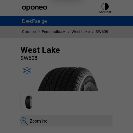
Ctrl
M
Kontrast
Dæk
Faelge
Oponeo
Personbildæk
West Lake
SW608
West Lake
SW608
Zoom ind