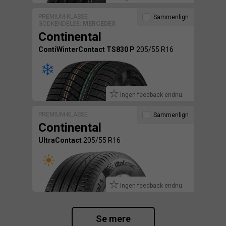
PREMIUM-KLASSE
Sammenlign
GODKENDELSE:
MERCEDES
Continental
ContiWinterContact TS830 P
205/55 R16
Ingen feedback endnu.
PREMIUM-KLASSE
Sammenlign
Continental
UltraContact
205/55 R16
Ingen feedback endnu.
Se mere