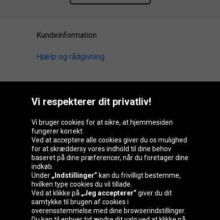
Kundeinformation
Hjælp og rådgivning
Vi respekterer dit privatliv!
Oponeo-gruppen
Vi bruger cookies for at sikre, at hjemmesiden
fungerer korrekt.
Ved at acceptere alle cookies giver du os mulighed
Belgique
Česká
Deutschland
Éire
for at skræddersy vores indhold til dine behov
republika
baseret på dine præferencer, når du foretager dine
indkøb.
Under
„Indstillinger”
kan du frivilligt bestemme,
hvilken type cookies du vil tillade.
España
France
Italia
Magyarország
Ved at klikke på
„Jeg accepterer”
giver du dit
samtykke til brugen af cookies i
overensstemmelse med dine browserindstillinger.
Du kan til enhver tid ændre dit valg ved at klikke på