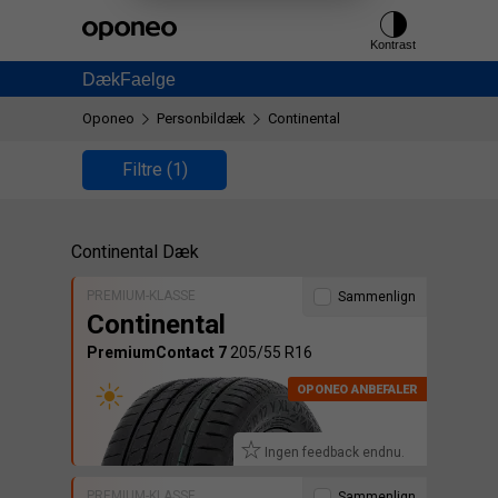
Ctrl
M
Kontrast
Dæk
Faelge
Oponeo
Personbildæk
Continental
Filtre
(1)
Continental Dæk
PREMIUM-KLASSE
Sammenlign
Continental
PremiumContact 7
205/55 R16
Ingen feedback endnu.
PREMIUM-KLASSE
Sammenlign