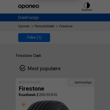
Ctrl
M
Kontrast
Dæk
Faelge
Oponeo
Personbildæk
Firestone
Filtre
(1)
Firestone Dæk
Mest populære
MEDIUM-KLASSE
Sammenlign
Firestone
Roadhawk 2
205/55 R16