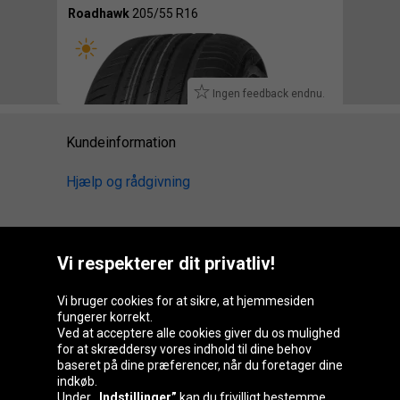
Roadhawk
205/55 R16
Ingen feedback endnu.
Kundeinformation
Hjælp og rådgivning
Vi respekterer dit privatliv!
Oponeo-gruppen
Vi bruger cookies for at sikre, at hjemmesiden
fungerer korrekt.
Ved at acceptere alle cookies giver du os mulighed
Belgique
Česká
Deutschland
Éire
for at skræddersy vores indhold til dine behov
republika
baseret på dine præferencer, når du foretager dine
indkøb.
Under
„Indstillinger”
kan du frivilligt bestemme,