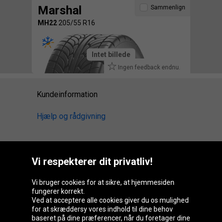
Marshal
Sammenlign
MH22
205/55 R16
Intet billede
Ingen feedback endnu.
Kundeinformation
Hjælp og rådgivning
Vi respekterer dit privatliv!
Oponeo-gruppen
Vi bruger cookies for at sikre, at hjemmesiden
fungerer korrekt.
Ved at acceptere alle cookies giver du os mulighed
Belgique
Česká
Deutschland
Éire
for at skræddersy vores indhold til dine behov
republika
baseret på dine præferencer, når du foretager dine