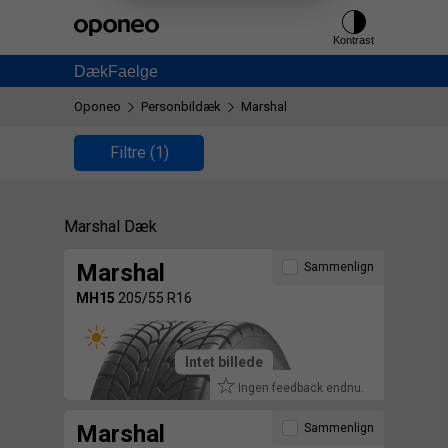
Ctrl
M
Kontrast
Dæk
Faelge
Oponeo
Personbildæk
Marshal
Filtre
(1)
Marshal Dæk
Marshal
Sammenlign
MH15
205/55 R16
Intet billede
Ingen feedback endnu.
Marshal
Sammenlign