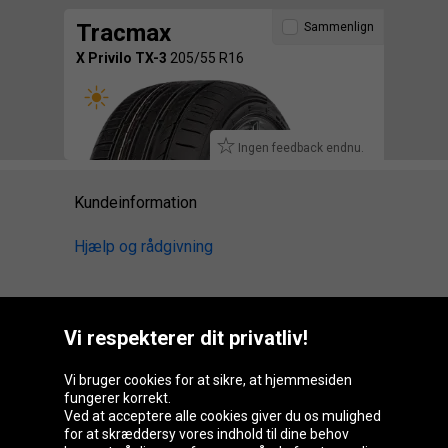
Tracmax
Sammenlign
X Privilo TX-3
205/55 R16
Ingen feedback endnu.
Kundeinformation
Hjælp og rådgivning
Vi respekterer dit privatliv!
Oponeo-gruppen
Vi bruger cookies for at sikre, at hjemmesiden
fungerer korrekt.
Ved at acceptere alle cookies giver du os mulighed
Belgique
Česká
Deutschland
Éire
for at skræddersy vores indhold til dine behov
republika