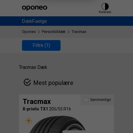
Ctrl
M
Kontrast
Dæk
Faelge
Oponeo
Personbildæk
Tracmax
Filtre
(1)
Tracmax Dæk
Mest populære
Tracmax
Sammenlign
X-privilo TX1
205/55 R16