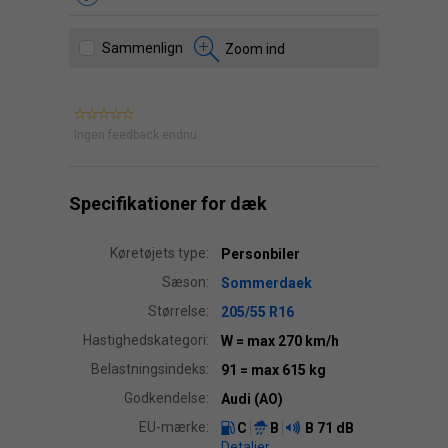
Sammenlign
Zoom ind
Ingen feedback endnu.
Specifikationer for dæk
Køretøjets type:
Personbiler
Sæson:
Sommerdaek
Størrelse:
205/55 R16
Hastighedskategori:
W
= max 270 km/h
Belastningsindeks:
91
= max 615 kg
Godkendelse:
Audi (AO)
EU-mærke:
C
B
B
71 dB
Detaljer