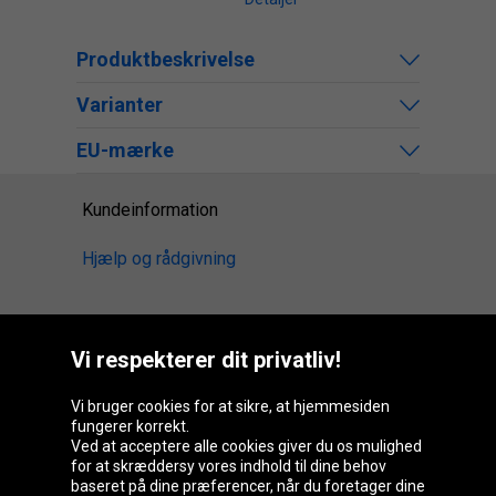
Produktbeskrivelse
Varianter
EU-mærke
Kundeinformation
Hjælp og rådgivning
Vi respekterer dit privatliv!
Oponeo-gruppen
Vi bruger cookies for at sikre, at hjemmesiden
fungerer korrekt.
Ved at acceptere alle cookies giver du os mulighed
Belgique
Česká
Deutschland
Éire
for at skræddersy vores indhold til dine behov
republika
baseret på dine præferencer, når du foretager dine