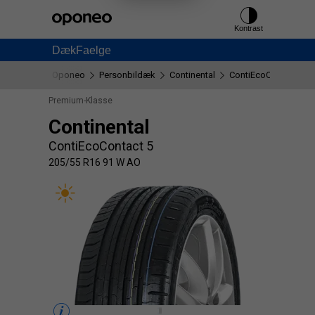
Ctrl
M
Kontrast
Dæk
Faelge
Oponeo
Personbildæk
Continental
ContiEcoContact 5
Premium-Klasse
Continental
ContiEcoContact 5
205/55 R16 91 W AO